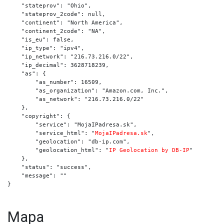
    "stateprov": "Ohio",

    "stateprov_2code": null,

    "continent": "North America",

    "continent_2code": "NA",

    "is_eu": false,

    "ip_type": "ipv4",

    "ip_network": "216.73.216.0/22",

    "ip_decimal": 3628718239,

    "as": {

        "as_number": 16509,

        "as_organization": "Amazon.com, Inc.",

        "as_network": "216.73.216.0/22"

    },

    "copyright": {

        "service": "MojaIPadresa.sk",

        "service_html": "
MojaIPadresa.sk
",

        "geolocation": "db-ip.com",

        "geolocation_html": "
IP Geolocation by DB-IP
"

    },

    "status": "success",

    "message": ""

}
Mapa