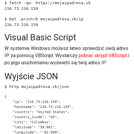
$ fetch -qo- https://mojaipadresa.sk
216.73.216.159
$ bat -print=b mojaipadresa.sk/ip
216.73.216.159
Visual Basic Script
W systemie Windows możesz łatwo sprawdzić swój adres
IP za pomocą VBScript. Wystarczy
pobrać skrypt VBScript
i
po jego uruchomieniu wyświetli się twój adres IP.
Wyjście JSON
$ http mojaipadresa.sk/json
{

    "ip": "216.73.216.159",

    "hostname": "216.73.216.159",

    "country": "United States",

    "country_2code": "US",

    "city": "Columbus",

    "latitude": "39.961",

    "longitude": "-82.999",
